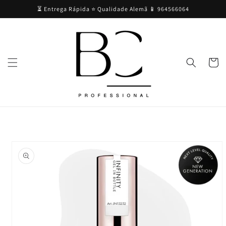
Saltar
⏳ Entrega Rápida ⭐ Qualidade Alemã 📱 964566064
para o
conteúdo
Carrinh
Saltar para
a
informação
do produto