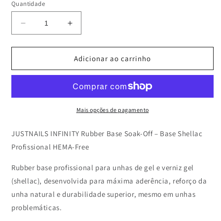
Quantidade
Diminuir
Aumentar
a
a
quantidade
quantidade
de
de
Adicionar ao carrinho
JUSTNAILS
JUSTNAILS
INFINITY
INFINITY
Gel
Gel
in
in
Bottle
Bottle
Mais opções de pagamento
15ml-
15ml-
CLEAR
CLEAR
JUSTNAILS INFINITY Rubber Base Soak-Off – Base Shellac
Profissional HEMA-Free
Rubber base profissional para unhas de gel e verniz gel
(shellac), desenvolvida para máxima aderência, reforço da
unha natural e durabilidade superior, mesmo em unhas
problemáticas.