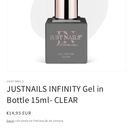
Abrir
conteúdo
multimédia
JUST NAILS
JUSTNAILS INFINITY Gel in
1
em
modal
Bottle 15ml- CLEAR
Preço
€14,95 EUR
normal
Envio
calculado na finalização da compra.