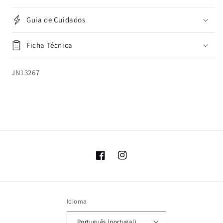
Guia de Cuidados
Ficha Técnica
SKU:
JN13267
Facebook
Instagram
Idioma
Português (portugal)