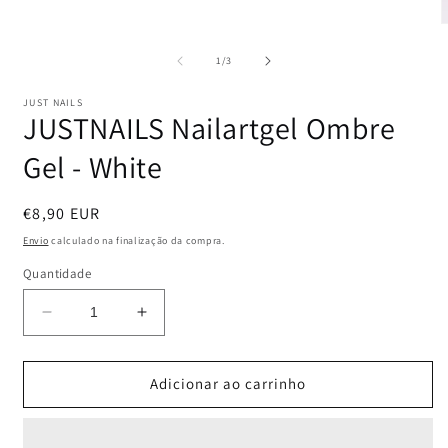
A
c
m
de
1
/
3
2
JUST NAILS
m
JUSTNAILS Nailartgel Ombre
Gel - White
Preço
€8,90 EUR
normal
Envio
calculado na finalização da compra.
Quantidade
Diminuir
Aumentar
a
a
quantidade
quantidade
de
de
Adicionar ao carrinho
JUSTNAILS
JUSTNAILS
Nailartgel
Nailartgel
Ombre
Ombre