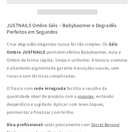
Gel
Gel
-
-
White
White
JUSTNAILS Ombre Géis – Babyboomer e Degradês
Perfeitos em Segundos
Criar degradês elegantes nunca foi tão simples. Os
Géis
Ombre JUSTNAILS
permitem efeitos Babyboomer, Aura e
Ombre de forma rápida, limpa e uniforme. A textura cremosa
e altamente pigmentada garante transições suaves, sem
riscas e sem técnicas complicadas.
O frasco com
rede integrada
facilita a recolha da
quantidade ideal de produto com a
esponja
, evitando
desperdício e sujidade. Aplicar com leves toques,
polimerizar e finalizar com brilho.
Dica profissional:
selar previamente com
Secret Beyond