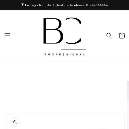
Saltar
⏳ Entrega Rápida ⭐ Qualidade Alemã 📱 964566064
para o
conteúdo
Carrinh
Saltar para
a
informação
do produto