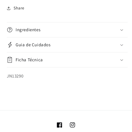
Share
Ingredientes
Guia de Cuidados
Ficha Técnica
SKU:
JN13290
Facebook
Instagram