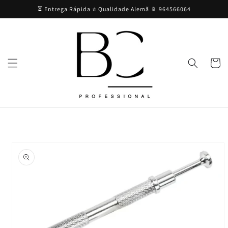
Saltar
⏳ Entrega Rápida ⭐ Qualidade Alemã 📱 964566064
para o
conteúdo
Carrinh
Saltar para
a
informação
do produto