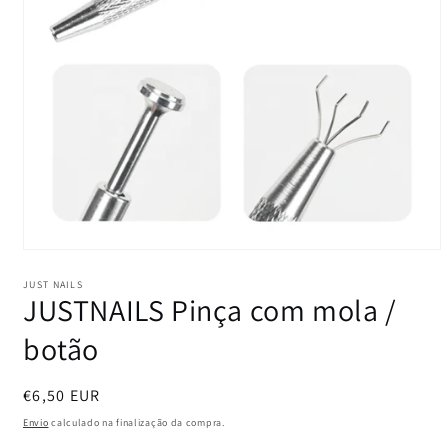
Abrir
conteúdo
multimédia
JUST NAILS
JUSTNAILS Pinça com mola /
1
em
modal
botão
Preço
€6,50 EUR
normal
Envio
calculado na finalização da compra.