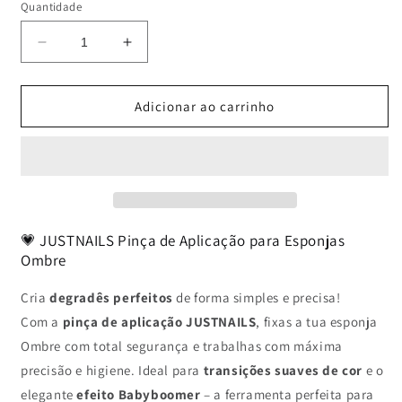
Quantidade
Diminuir
Aumentar
a
a
quantidade
quantidade
de
de
Adicionar ao carrinho
JUSTNAILS
JUSTNAILS
Pinça
Pinça
com
com
mola
mola
/
/
botão
botão
💗 JUSTNAILS Pinça de Aplicação para Esponjas
Ombre
Cria
degradês perfeitos
de forma simples e precisa!
Com a
pinça de aplicação JUSTNAILS
, fixas a tua esponja
Ombre com total segurança e trabalhas com máxima
precisão e higiene. Ideal para
transições suaves de cor
e o
elegante
efeito Babyboomer
– a ferramenta perfeita para