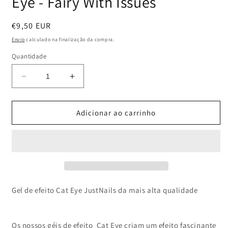
Eye - Fairy With Issues
Preço
€9,50 EUR
normal
Envio
calculado na finalização da compra.
Quantidade
Diminuir
Aumentar
a
a
quantidade
quantidade
de
de
Adicionar ao carrinho
JUSTNAILS
JUSTNAILS
Polish
Polish
Gel
Gel
5D
5D
Cat
Cat
Eye
Eye
-
-
Gel de efeito Cat Eye JustNails da mais alta qualidade
Fairy
Fairy
With
With
Issues
Issues
Os nossos géis de efeito Cat Eye criam um efeito fascinante