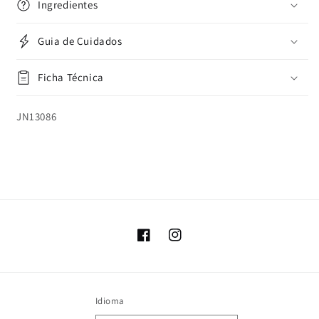
Ingredientes
Guia de Cuidados
Ficha Técnica
SKU:
JN13086
Facebook
Instagram
Idioma