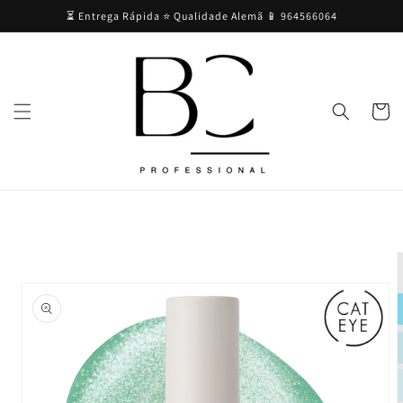
Saltar
⏳ Entrega Rápida ⭐ Qualidade Alemã 📱 964566064
para o
conteúdo
Carrinh
Saltar para
a
informação
do produto