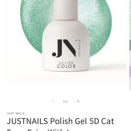
Abrir
conteúdo
multimédia
A
1
c
em
m
de
1
/
2
modal
2
JUST NAILS
m
JUSTNAILS Polish Gel 5D Cat