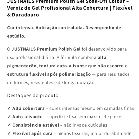
BROWNSTONE
BROWNSTONE
JUSTNAILS Premium Polish Gel Soak-Off Colour –
-
-
Verniz de Gel Profissional Alta Cobertura | Flexível
Shellac
Shellac
& Duradouro
Soak-
Soak-
off
off
Cor intensa. Aplicação controlada. Desempenho de
estúdio.
O
JUSTNAILS Premium Polish Gel
foi desenvolvido para
uso profissional diário. A fórmula combina
alta
pigmentação
,
textura auto-alisante que não escorre
e
estrutura flexível após polimerização
— para resultados
uniformes, resistentes e de longa duração.
Destaques do produto
✔
Alta cobertura
– cores intensas mesmo em camadas finas
✔
Auto-alisante
– superfície lisa sem marcas de pincel
✔
Consistência estável
– não invade cutículas
✔
Flexível após cura
– menos fissuras, maior durabilidade