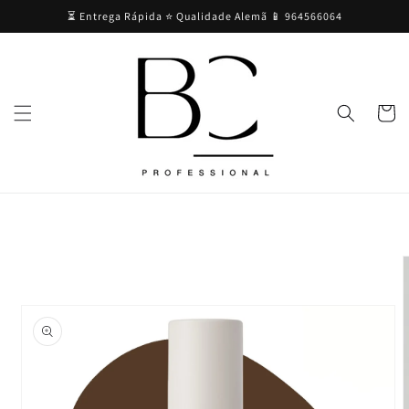
Saltar
⏳ Entrega Rápida ⭐ Qualidade Alemã 📱 964566064
para o
conteúdo
Carrinh
Saltar para
a
informação
do produto