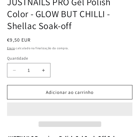
JUSTNAILS PRO Gel Polish
Color - GLOW BUT CHILLI -
Shellac Soak-off
Preço
€9,50 EUR
normal
Envio
calculado na finalização da compra.
Quantidade
Diminuir
Aumentar
a
a
quantidade
quantidade
de
de
Adicionar ao carrinho
JUSTNAILS
JUSTNAILS
PRO
PRO
Gel
Gel
Polish
Polish
Color
Color
-
-