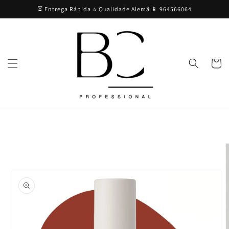
Saltar
⏳ Entrega Rápida ⭐ Qualidade Alemã 📱 964566064
para o
conteúdo
Carrinh
Saltar para
a
informação
do produto