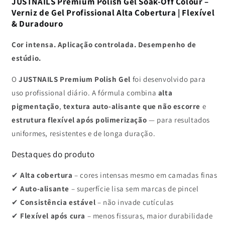
GLOW
GLOW
JUSTNAILS Premium Polish Gel Soak-Off Colour –
BUT
BUT
Verniz de Gel Profissional Alta Cobertura | Flexível
CHILLI
CHILLI
& Duradouro
-
-
Shellac
Shellac
Cor intensa. Aplicação controlada. Desempenho de
Soak-
Soak-
estúdio.
off
off
O
JUSTNAILS Premium Polish Gel
foi desenvolvido para
uso profissional diário. A fórmula combina
alta
pigmentação
,
textura auto-alisante que não escorre
e
estrutura flexível após polimerização
— para resultados
uniformes, resistentes e de longa duração.
Destaques do produto
✔
Alta cobertura
– cores intensas mesmo em camadas finas
✔
Auto-alisante
– superfície lisa sem marcas de pincel
✔
Consistência estável
– não invade cutículas
✔
Flexível após cura
– menos fissuras, maior durabilidade