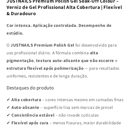
MEMBERS
MEMBERS
JUSTNAILS Premium Polish Gel Soak-Off Colour –
ONLY
ONLY
Verniz de Gel Profissional Alta Cobertura | Flexível
-
-
& Duradouro
Shellac
Shellac
Soak-
Soak-
Cor intensa. Aplicação controlada. Desempenho de
off
off
estúdio.
O
JUSTNAILS Premium Polish Gel
foi desenvolvido para
uso profissional diário. A fórmula combina
alta
pigmentação
,
textura auto-alisante que não escorre
e
estrutura flexível após polimerização
— para resultados
uniformes, resistentes e de longa duração.
Destaques do produto
✔
Alta cobertura
– cores intensas mesmo em camadas finas
✔
Auto-alisante
– superfície lisa sem marcas de pincel
✔
Consistência estável
– não invade cutículas
✔
Flexível após cura
– menos fissuras, maior durabilidade