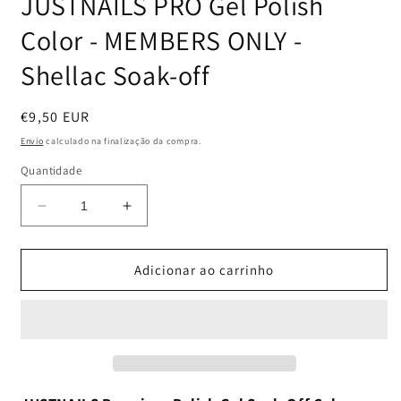
JUSTNAILS PRO Gel Polish
Color - MEMBERS ONLY -
Shellac Soak-off
Preço
€9,50 EUR
normal
Envio
calculado na finalização da compra.
Quantidade
Diminuir
Aumentar
a
a
quantidade
quantidade
de
de
Adicionar ao carrinho
JUSTNAILS
JUSTNAILS
PRO
PRO
Gel
Gel
Polish
Polish
Color
Color
-
-