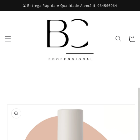
Saltar
⏳ Entrega Rápida ⭐ Qualidade Alemã 📱 964566064
para o
conteúdo
Carrinh
Saltar para
a
informação
do produto