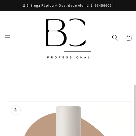
Saltar
⏳ Entrega Rápida ⭐ Qualidade Alemã 📱 964566064
para o
conteúdo
Carrinh
Saltar para
a
informação
do produto