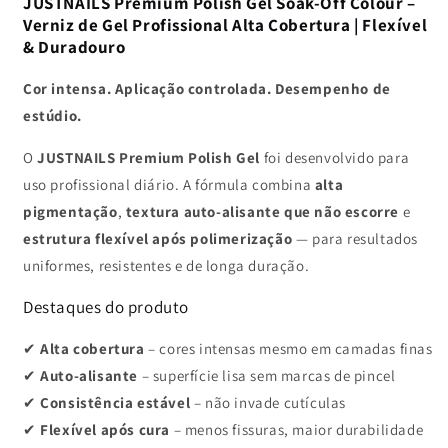
WARM
WARM
JUSTNAILS Premium Polish Gel Soak-Off Colour –
BLANKETS
BLANKETS
Verniz de Gel Profissional Alta Cobertura | Flexível
-
-
& Duradouro
Shellac
Shellac
Soak-
Soak-
Cor intensa. Aplicação controlada. Desempenho de
off
off
estúdio.
O
JUSTNAILS Premium Polish Gel
foi desenvolvido para
uso profissional diário. A fórmula combina
alta
pigmentação
,
textura auto-alisante que não escorre
e
estrutura flexível após polimerização
— para resultados
uniformes, resistentes e de longa duração.
Destaques do produto
✔
Alta cobertura
– cores intensas mesmo em camadas finas
✔
Auto-alisante
– superfície lisa sem marcas de pincel
✔
Consistência estável
– não invade cutículas
✔
Flexível após cura
– menos fissuras, maior durabilidade