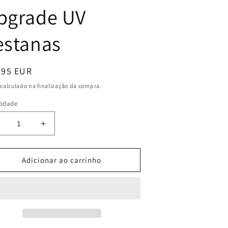
pgrade UV
estanas
ço
,95 EUR
mal
calculado na finalização da compra.
idade
iminuir
Aumentar
a
uantidade
quantidade
e
de
Adicionar ao carrinho
ara
Para
rofissionais:
Profissionais:
pgrade
Upgrade
UV
UV
estanas
Pestanas