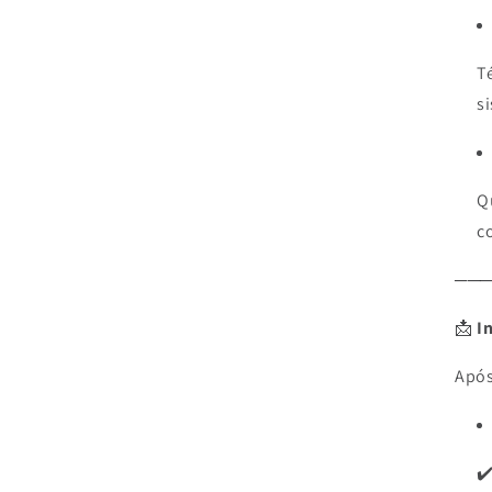
T
s
Q
c
──
📩
I
Após
✔