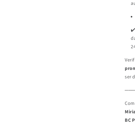
a
✔
d
2
Veri
pro
ser 
──
Com 
Mir
BC 