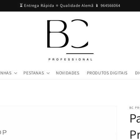
⏳ Entrega Rápida ⭐ Qualidade Alemã 📱 964566064
UNHAS
PESTANAS
NOVIDADES
PRODUTOS DIGITAIS
DI
BC PR
P
Pr