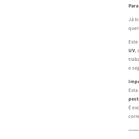
Para
Já t
quer
Este
UV
,
trab
e se
Impo
Esta
pest
É ex
corr
──