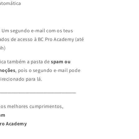
utomática
️ Um segundo e-mail com os teus
ados de acesso à BC Pro Academy (até
4h)
fica também a pasta de
spam ou
moções
, pois o segundo e-mail pode
direcionado para lá.
──────────────────────
os melhores cumprimentos,
iam
Pro Academy