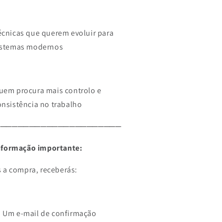
écnicas que querem evoluir para
istemas modernos
uem procura mais controlo e
onsistência no trabalho
──────────────────────
nformação importante:
 a compra, receberás:
️ Um e-mail de confirmação