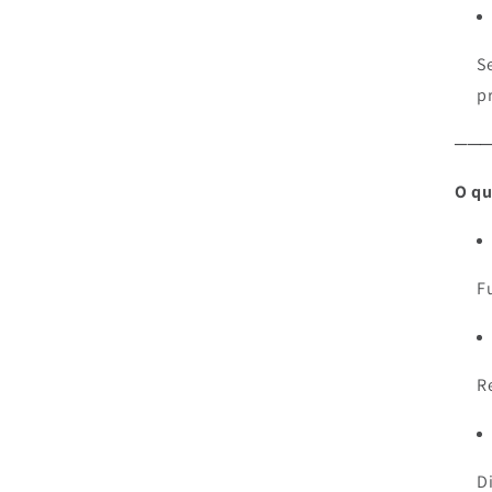
S
p
──
O qu
F
R
D