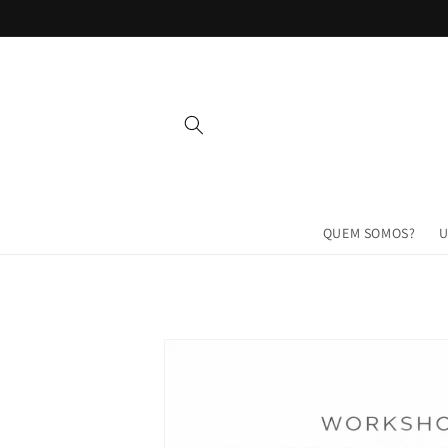
Saltar
para o
conteúdo
QUEM SOMOS?
Saltar para
a
informação
do produto