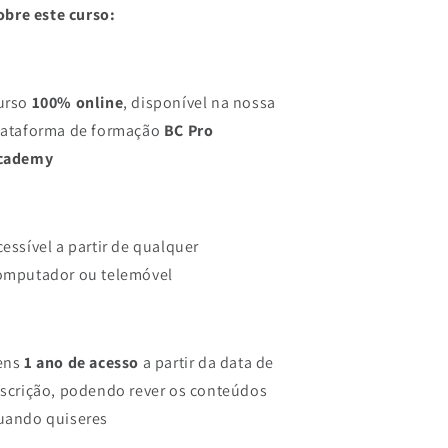
obre este curso:
urso
100% online
, disponível na nossa
lataforma de formação
BC Pro
cademy
cessível a partir de qualquer
omputador ou telemóvel
ens
1 ano de acesso
a partir da data de
nscrição, podendo rever os conteúdos
uando quiseres