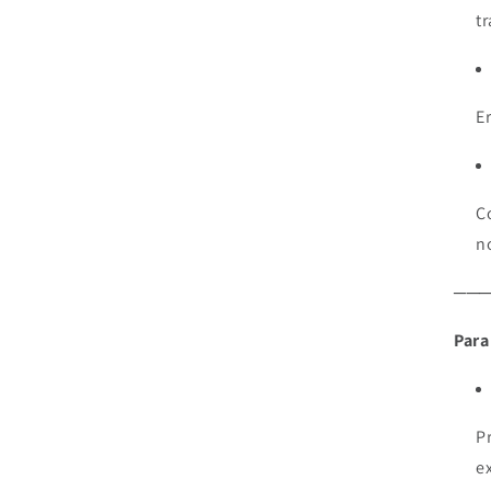
t
E
C
n
──
Para
P
e